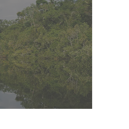
Como referência no mercado de
proteína bovina, estamos
comprometidos com as práticas
ESG (Environmental, social, and
governance), minimizando o
impacto ambiental de nossas
operações, preservando nossos
recursos naturais e garantindo o
bem-estar animal em cada etapa
da nossa cadeia produtiva.