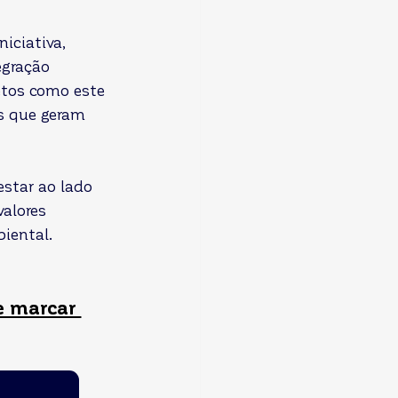
iciativa, 
gração 
etos como este 
s que geram 
star ao lado 
alores 
biental.
e marcar 