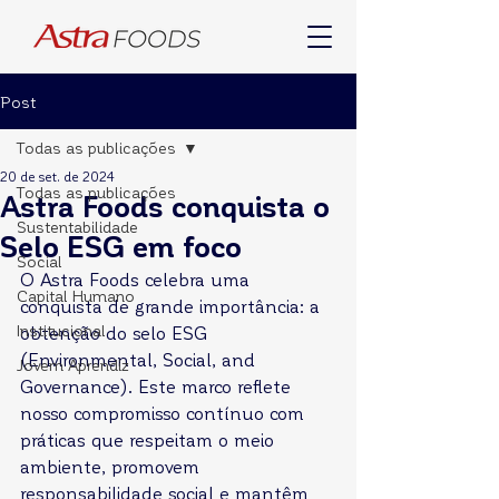
Post
Todas as publicações
20 de set. de 2024
Todas as publicações
Astra Foods conquista o
Sustentabilidade
Selo ESG em foco
Social
O Astra Foods celebra uma 
Capital Humano
conquista de grande importância: a 
Institucional
obtenção do selo ESG 
(Environmental, Social, and 
Jovem Aprendiz
Governance). Este marco reflete 
nosso compromisso contínuo com 
práticas que respeitam o meio 
ambiente, promovem 
responsabilidade social e mantêm 