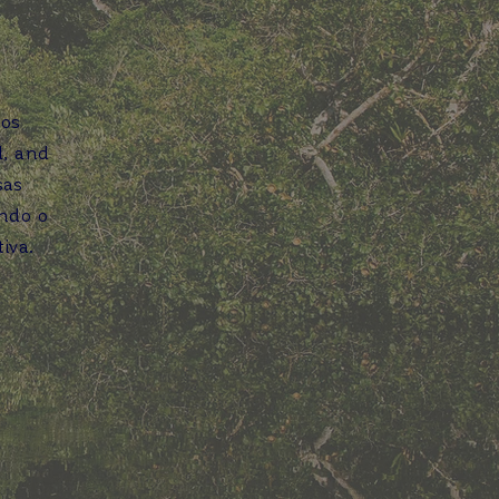
mos
l, and
sas
indo o
iva.