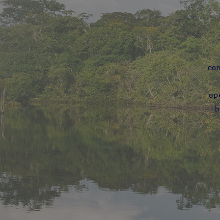
co
op
b