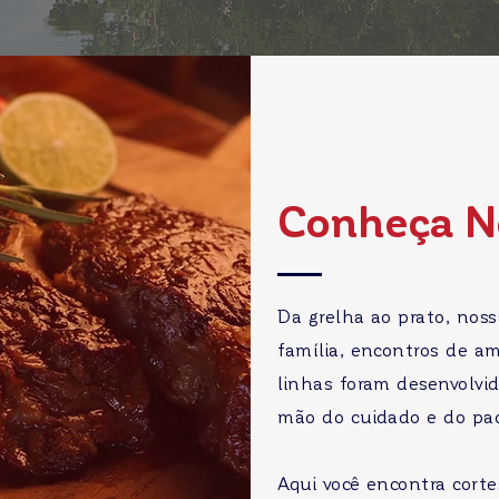
Conheça N
Da grelha ao prato, noss
família, encontros de am
linhas foram desenvolvid
mão do cuidado e do pad
Aqui você encontra cort