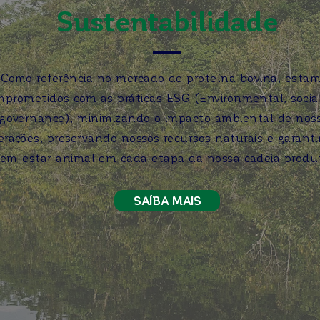
Sustentabilidade
Como referência no mercado de proteína bovina, esta
mprometidos com as práticas ESG (Environmental, socia
governance), minimizando o impacto ambiental de nos
erações, preservando nossos recursos naturais e garant
em-estar animal em cada etapa da nossa cadeia produt
SAÍBA MAIS