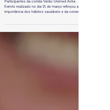
Treino de Corrida Unimed em
Cruzeiro do Oeste
Participantes da corrida Verão Unimed Astra
Evento realizado no dia 15 de março reforçou a
importância dos hábitos saudáveis e da conexão
com a comunidade. No último domingo, dia 15
de março, aconteceu em Cruzeiro do Oeste o 1º
Treino de Corrida – Verão Unimed, uma iniciativa
em parceria com o Astra Foods, que reuniu
colaboradores, comunidade e amantes da
prática esportiva em um momento dedicado à
saúde e ao bem-estar. O evento foi marcado por
energia, integração e incentivo