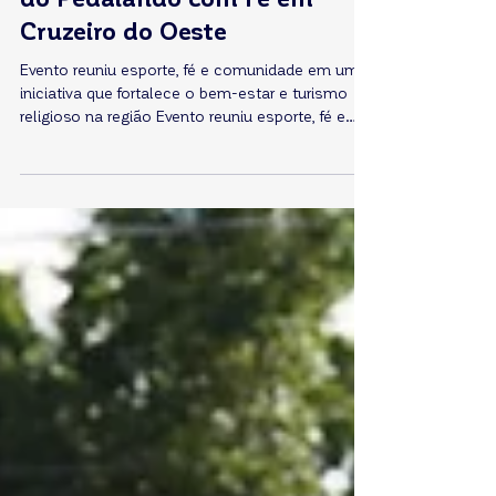
Astra Foods apoia a 3ª edição
do Pedalando com Fé em
Cruzeiro do Oeste
Evento reuniu esporte, fé e comunidade em uma
iniciativa que fortalece o bem-estar e turismo
religioso na região Evento reuniu esporte, fé e
comunidade em uma iniciativa que fortalece o
bem-estar, o turismo religioso e a
sustentabilidade na região. No último domingo,
dia 12 de abril, a Paróquia Nossa Senhora de
Fátima, em Cruzeiro do Oeste, realizou a 3ª
edição do Pedalando com Fé . O evento
incentivou a prática do ciclismo e valorizou o
turismo religioso local, reunindo part