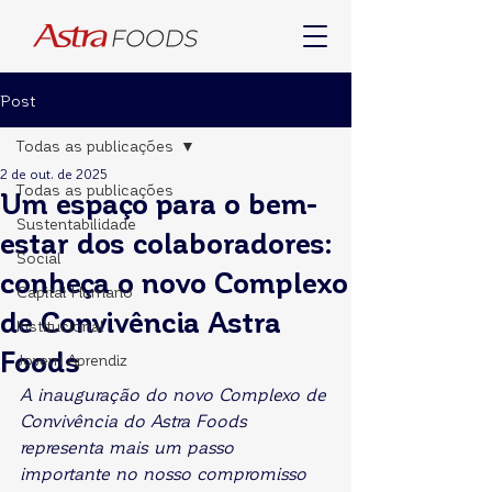
Post
Todas as publicações
2 de out. de 2025
Todas as publicações
Um espaço para o bem-
Sustentabilidade
estar dos colaboradores:
Social
conheça o novo Complexo
Capital Humano
de Convivência Astra
Institucional
Foods
Jovem Aprendiz
A inauguração do novo Complexo de 
Convivência do Astra Foods 
representa mais um passo 
importante no nosso compromisso 