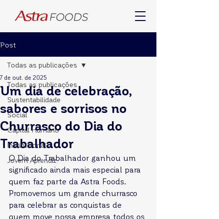
Post
Todas as publicações
7 de out. de 2025
Todas as publicações
Um dia de celebração,
Sustentabilidade
sabores e sorrisos no
Social
Churrasco do Dia do
Capital Humano
Trabalhador
Institucional
O Dia do Trabalhador ganhou um 
Jovem Aprendiz
significado ainda mais especial para 
quem faz parte da Astra Foods. 
Promovemos um grande churrasco 
para celebrar as conquistas de 
quem move nossa empresa todos os 