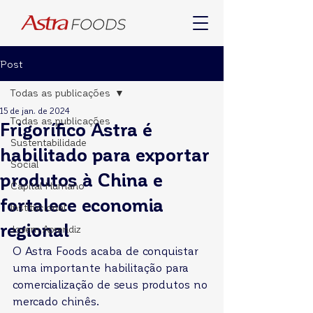
Post
Todas as publicações
15 de jan. de 2024
Todas as publicações
Frigorífico Astra é
Sustentabilidade
habilitado para exportar
Social
produtos à China e
Capital Humano
fortalece economia
Institucional
regional
Jovem Aprendiz
O Astra Foods acaba de conquistar 
uma importante habilitação para 
comercialização de seus produtos no 
mercado chinês. 