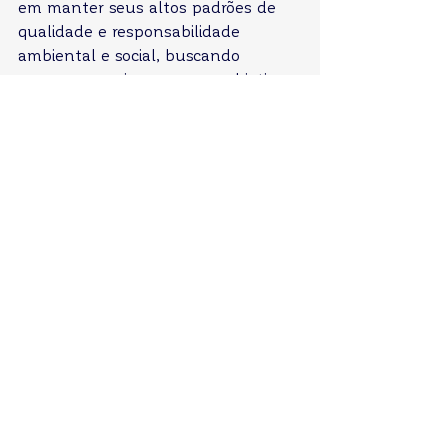
em manter seus altos padrões de 
qualidade e responsabilidade 
ambiental e social, buscando 
sempre se aprimorar com o objetivo 
de ampliar ainda mais seu alcance 
no mercado nacional e internacional.
Ver tudo
Posts recentes