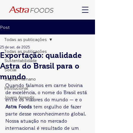
Post
Todas as publicações
25 de set. de 2025
Todas as publicações
Exportação: qualidade
Sustentabilidade
Astra do Brasil para o
Social
mundo
Capital Humano
Quando falamos em carne bovina 
Institucional
de excelência, o nome do Brasil está 
Jovem Aprendiz
entre os maiores do mundo — e o 
Astra Foods
 tem orgulho de fazer 
parte desse reconhecimento global. 
Nossa atuação no mercado 
internacional é resultado de um 