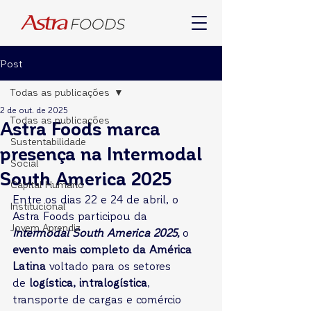
Post
Todas as publicações
2 de out. de 2025
Todas as publicações
Astra Foods marca
Sustentabilidade
presença na Intermodal
Social
South America 2025
Capital Humano
Entre os dias 22 e 24 de abril, o 
Institucional
Astra Foods participou da 
Jovem Aprendiz
Intermodal South America 2025,
 o 
evento mais completo da América 
Latina
 voltado para os setores 
de
 logística, intralogística
, 
transporte de cargas e comércio 