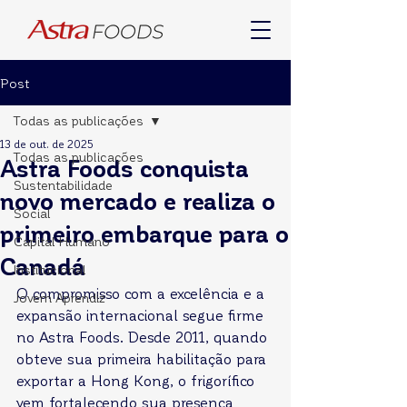
Post
Todas as publicações
13 de out. de 2025
Todas as publicações
Astra Foods conquista
Sustentabilidade
novo mercado e realiza o
Social
primeiro embarque para o
Capital Humano
Canadá
Institucional
O compromisso com a excelência e a 
Jovem Aprendiz
expansão internacional segue firme 
no Astra Foods. Desde 2011, quando 
obteve sua primeira habilitação para 
exportar a Hong Kong, o frigorífico 
vem fortalecendo sua presença 